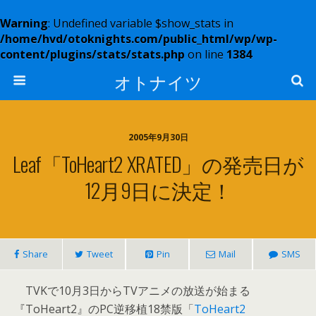
Warning
: Undefined variable $show_stats in
/home/hvd/otoknights.com/public_html/wp/wp-
content/plugins/stats/stats.php
on line
1384
オトナイツ
2005年9月30日
Leaf「ToHeart2 XRATED」の発売日が
12月9日に決定！
Share
Tweet
Pin
Mail
SMS
TVKで10月3日からTVアニメの放送が始まる
『ToHeart2』のPC逆移植18禁版「
ToHeart2