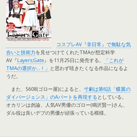
コスプレAV『非日常』で無駄な気
合いと技術力
を見せつけてくれたTMAが想定科学
AV『
Layers;Gate
』を11月25日に発売する。
「これが
TMAの選択か…！」
と思わず呟きたくなる作品になるよ
うだ。
また、5608(ゴロー屋)によると、
寸劇は第6話「蝶翼の
ダイバージェンス」のAパートを再現する
としている。
オカリンは勿論、人気AV男優のゴロー(鳴沢賢一)さん、
ダル役は良いデブの男優が頑張っている模様。