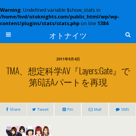
Warning
: Undefined variable $show_stats in
/home/hvd/otoknights.com/public_html/wp/wp-
content/plugins/stats/stats.php
on line
1384
オトナイツ
2011年9月4日
TMA、想定科学AV『Layers;Gate』で
第6話Aパートを再現
Share
Tweet
Pin
Mail
SMS