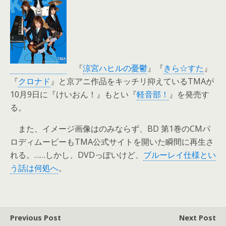
『
涼宮ハヒルの憂鬱
』『
きら☆すた
』
『
クロナド
』と京アニ作品をキッチリ抑えているTMAが
10月9日に『けいおん！』もとい『
軽音部！
』を発売す
る。
また、イメージ画像はのみならず、BD 第1巻のCMパ
ロディムービーもTMA公式サイトを開いた瞬間に再生さ
れる。……しかし、DVDっぽいけど、
ブルーレイ仕様とい
う話は何処へ
。
Previous Post
Next Post