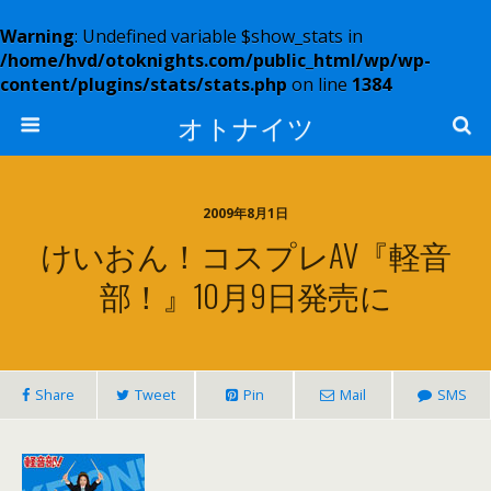
Warning
: Undefined variable $show_stats in
/home/hvd/otoknights.com/public_html/wp/wp-
content/plugins/stats/stats.php
on line
1384
オトナイツ
2009年8月1日
けいおん！コスプレAV『軽音
部！』10月9日発売に
Share
Tweet
Pin
Mail
SMS