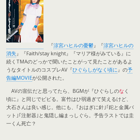
『
涼宮ハヒルの憂鬱
』『
涼宮ハヒルの
消失
』『Faith/stay knight』『マリア様がみている』に
続くTMAのどっかで聞いたことがって見たことがあるよ
うなタイトルのコスプレAV『
ひぐらしがなく頃に
』の
予
告編MOVIE
が公開された。
AVの宣伝だと思ってたら、BGMが『ひぐらしの
な
く
頃に』と同じでビビる。富竹はひ弱過ぎて笑えるけど、
大石さんは良い感じ。他にも、｢おはぎに針｣｢鉈と金属バ
ット｣｢注射器｣と鬼隠し編まっしぐら。予告ラストでは圭
一くん死亡？