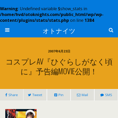
Warning
: Undefined variable $show_stats in
/home/hvd/otoknights.com/public_html/wp/wp-
content/plugins/stats/stats.php
on line
1384
オトナイツ
2007年6月23日
コスプレAV『ひぐらしがなく頃
に』予告編MOVIE公開！
Share
Tweet
Pin
Mail
SMS